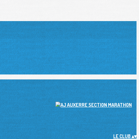
LE CLUB
▴
▾