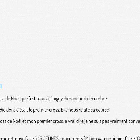
l
oss de Noël qui s'est tenu à Joigny dimanche 4 décembre.
 dont c'était le premier cross. Elle nous relate sa course:
oss de Noël et mon premier cross, à vrai dire je ne suis pas vraiment con
je me retrouve face à 15 JEUNES concurrents (Minim garçon, junior fille et C