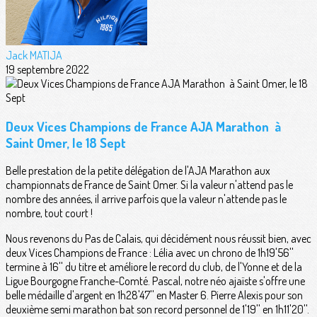
Jack MATIJA
19 septembre 2022
Deux Vices Champions de France AJA Marathon à
Saint Omer, le 18 Sept
Belle prestation de la petite délégation de l'AJA Marathon aux
championnats de France de Saint Omer. Si la valeur n'attend pas le
nombre des années, il arrive parfois que la valeur n'attende pas le
nombre, tout court !
Nous revenons du Pas de Calais, qui décidément nous réussit bien, avec
deux Vices Champions de France : Lélia avec un chrono de 1h19'56''
termine à 16'' du titre et améliore le record du club, de l'Yonne et de la
Ligue Bourgogne Franche-Comté. Pascal, notre néo ajaïste s'offre une
belle médaille d'argent en 1h28'47'' en Master 6. Pierre Alexis pour son
deuxième semi marathon bat son record personnel de 1'19'' en 1h11'20''.