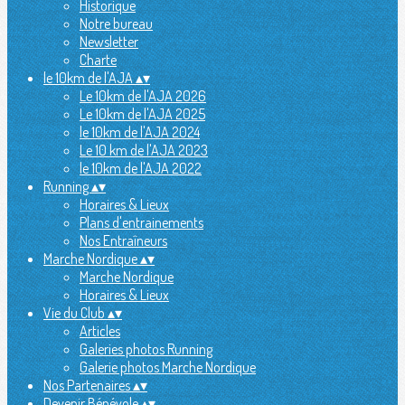
Historique
Notre bureau
Newsletter
Charte
le 10km de l'AJA
▴
▾
Le 10km de l'AJA 2026
Le 10km de l'AJA 2025
le 10km de l'AJA 2024
Le 10 km de l'AJA 2023
le 10km de l'AJA 2022
Running
▴
▾
Horaires & Lieux
Plans d'entrainements
Nos Entraîneurs
Marche Nordique
▴
▾
Marche Nordique
Horaires & Lieux
Vie du Club
▴
▾
Articles
Galeries photos Running
Galerie photos Marche Nordique
Nos Partenaires
▴
▾
Devenir Bénévole
▴
▾