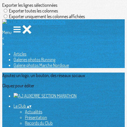
Exporter les lignes sélectionnées
Exporter toutes les colonnes
Exporter uniquement les colonnes affichées
Menu
<
>
Articles
Galeries photos Running
Galerie photos Marche Nordique
Ajoutez un logo, un bouton, des réseaux sociaux
Cliquez pour éditer
Le Club
▴
▾
Actualités
Présentation
Records du Club