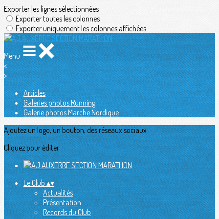
Exporter les lignes sélectionnées
Exporter toutes les colonnes
Exporter uniquement les colonnes affichées
Menu
<
>
Articles
Galeries photos Running
Galerie photos Marche Nordique
Ajoutez un logo, un bouton, des réseaux sociaux
Cliquez pour éditer
Le Club
▴
▾
Actualités
Présentation
Records du Club