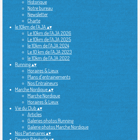
Historique
Notre bureau
Newsletter
Charte
le 10km de l'AJA
▴
▾
Le 10km de l'AJA 2026
Le 10km de l'AJA 2025
le 10km de l'AJA 2024
Le 10 km de l'AJA 2023
le 10km de l'AJA 2022
Running
▴
▾
Horaires & Lieux
Plans d'entrainements
Nos Entraîneurs
Marche Nordique
▴
▾
Marche Nordique
Horaires & Lieux
Vie du Club
▴
▾
Articles
Galeries photos Running
Galerie photos Marche Nordique
Nos Partenaires
▴
▾
Devenir Bénévole
▴
▾