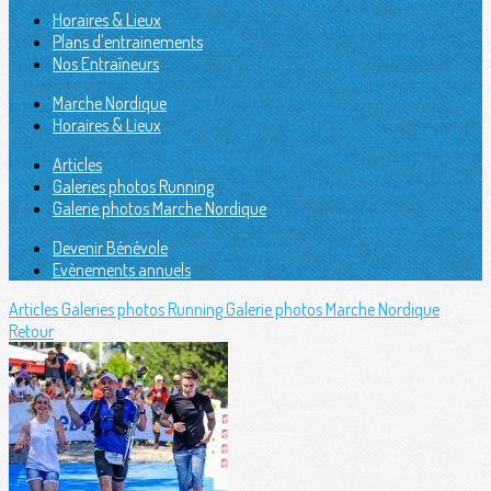
Horaires & Lieux
Plans d'entrainements
Nos Entraîneurs
Marche Nordique
Horaires & Lieux
Articles
Galeries photos Running
Galerie photos Marche Nordique
Devenir Bénévole
Evènements annuels
Articles
Galeries photos Running
Galerie photos Marche Nordique
Retour