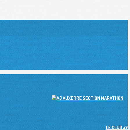
LE CLUB
▴
▾