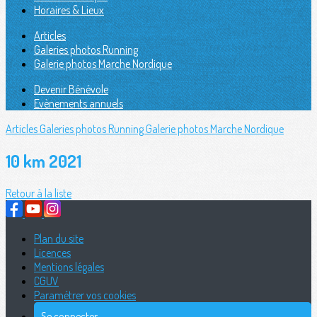
Horaires & Lieux
Articles
Galeries photos Running
Galerie photos Marche Nordique
Devenir Bénévole
Evènements annuels
Articles
Galeries photos Running
Galerie photos Marche Nordique
10 km 2021
Retour à la liste
Plan du site
Licences
Mentions légales
CGUV
Paramétrer vos cookies
Se connecter