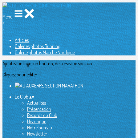
Menu
<
>
Articles
Galeries photos Running
Galerie photos Marche Nordique
Ajoutez un logo, un bouton, des réseaux sociaux
Cliquez pour éditer
Le Club
▴
▾
Actualités
Présentation
Records du Club
Historique
Notre bureau
Newsletter