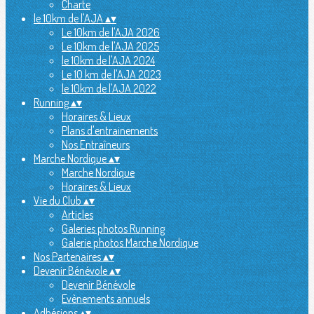
Charte
le 10km de l'AJA
▴
▾
Le 10km de l'AJA 2026
Le 10km de l'AJA 2025
le 10km de l'AJA 2024
Le 10 km de l'AJA 2023
le 10km de l'AJA 2022
Running
▴
▾
Horaires & Lieux
Plans d'entrainements
Nos Entraîneurs
Marche Nordique
▴
▾
Marche Nordique
Horaires & Lieux
Vie du Club
▴
▾
Articles
Galeries photos Running
Galerie photos Marche Nordique
Nos Partenaires
▴
▾
Devenir Bénévole
▴
▾
Devenir Bénévole
Evènements annuels
Adhésions
▴
▾